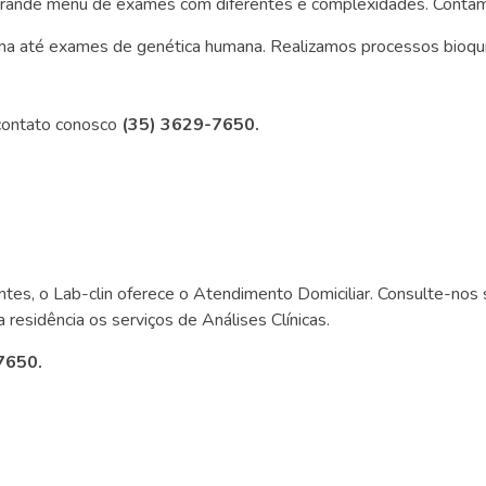
m grande menu de exames com diferentes e complexidades. Contam
ma até exames de genética humana. Realizamos processos bioquí
contato conosco
(35) 3629-7650.
es, o Lab-clin oferece o Atendimento Domiciliar. Consulte-nos s
residência os serviços de Análises Clínicas.
7650.